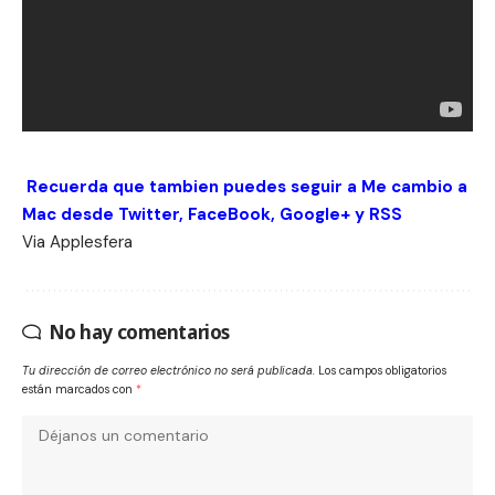
Recuerda que tambien puedes seguir a Me cambio a
Mac desde
Twitter
,
FaceBook
,
Google+
y
RSS
Via
Applesfera
No hay comentarios
Tu dirección de correo electrónico no será publicada.
Los campos obligatorios
están marcados con
*