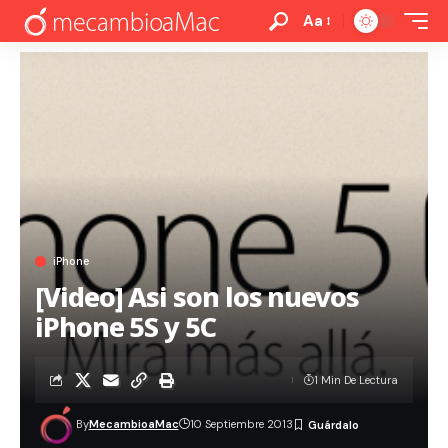
Aa
iPhone
[Video] Asi son los nuevos
iPhone 5S y 5C
1 Min De Lectura
By
MecambioaMac
10 Septiembre 2013