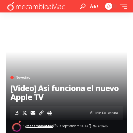
Aa
Novedad
[Video] Asi funciona el nuevo
Apple TV
1 Min De Lectura
By
MecambioaMac
29 Septiembre 2010