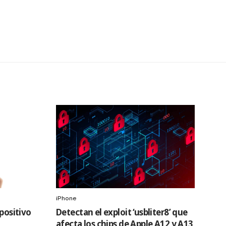
iPhone
spositivo
Detectan el exploit ‘usbliter8’ que
afecta los chips de Apple A12 y A13