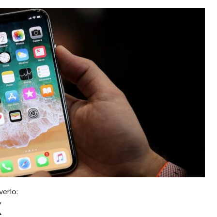
erlo:
X