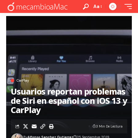
Aa
CarPlay
Usuarios reportan problemas
de Siri en español con iOS 13 y
CarPlay
3 Min De Lectura
By
Alfonso Sanchez Gutierrez
25 Septiembre 2019