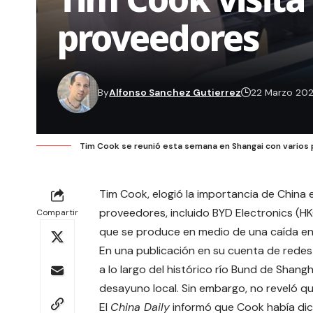
proveedores
By
Alfonso Sanchez Gutierrez
22 Marzo 20
Tim Cook se reunió esta semana en Shangai con varios
Tim Cook, elogió la importancia de China 
proveedores, incluido
BYD Electronics
(HKG
Compartir
que se produce en medio de una caída en 
En una publicación en su cuenta de rede
a lo largo del histórico río Bund de Shan
desayuno local. Sin embargo, no reveló qué
El
China Daily
informó que Cook había dic