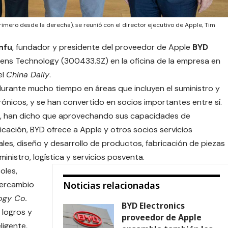
mero desde la derecha), se reunió con el director ejecutivo de Apple, Tim
nfu
, fundador y presidente del proveedor de Apple
BYD
Lens Technology
(300433.SZ) en la oficina de la empresa en
el
China Daily
.
rante mucho tiempo en áreas que incluyen el suministro y
ónicos, y se han convertido en socios importantes entre sí.
s, han dicho que aprovechando sus capacidades de
icación, BYD ofrece a Apple y otros socios servicios
ales, diseño y desarrollo de productos, fabricación de piezas
inistro, logística y servicios posventa.
oles,
tercambio
Noticias relacionadas
ogy Co.
BYD Electronics
 logros y
proveedor de Apple
ligente,