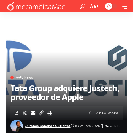
Aa
AAPL News
Tata Group adquiere Justech,
proveedor de Apple
3 Min De Lectura
By
Alfonso Sanchez Gutierrez
15 Octubre 2025