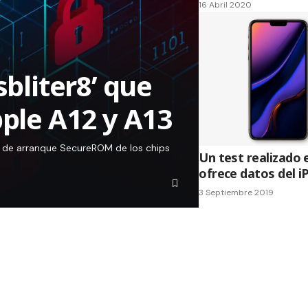
16 Abril 2020
sbliter8’ que
pple A12 y A13
na de arranque SecureROM de los chips
Un test realizado
ofrece datos del i
3 Septiembre 2019