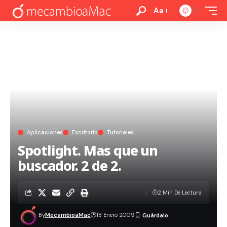
Aa
Aplicaciones
Escritorio
Tutoriales
Spotlight. Mas que un
buscador. 2 de 2.
2 Min De Lectura
By
MecambioaMac
18 Enero 2009