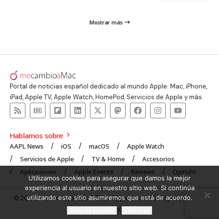
Mostrar más
Portal de noticias español dedicado al mundo Apple: Mac, iPhone,
iPad, Apple TV, Apple Watch, HomePod, Servicios de Apple y más.
Hablamos sobre
AAPL News
iOS
macOS
Apple Watch
Servicios de Apple
TV & Home
Accesorios
Aplicaciones
Apple Events
Reviews
Opinión
Utilizamos cookies para asegurar que damos la mejor
experiencia al usuario en nuestro sitio web. Si continúa
utilizando este sitio asumiremos que está de acuerdo.
© 2008 mecambioaMac – Todo Apple y más | Design by
UNXON
Agency
.
Estoy de acuerdo
Leer más