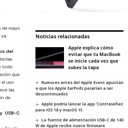
es de mayo
,
ya
Noticias relacionadas
Apple explica cómo
is del
evitar que tu MacBook
 teclas
se inicie cada vez que
e todo
subes la tapa
cación que
 el uso
Rumores antes del Apple Event apuntan
a que los Apple EarPods pasarían a ser
ecir las
descontinuados
ón de
Apple podría lanzar la app ‘Contraseñas’
para iOS 18 y macOS 15
 y
USB-C
La fuente de alimentación USB-C de 140
W de Apple recibe nuevo firmware