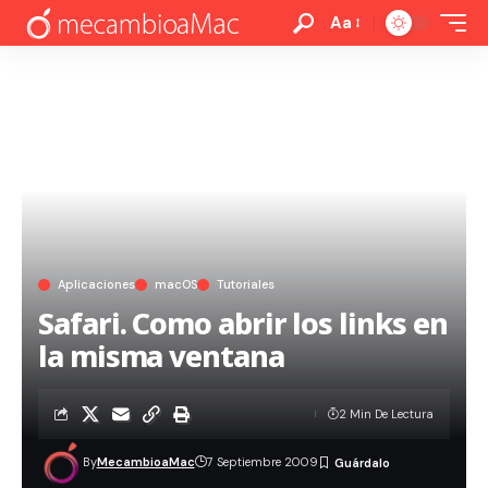
Aa
Aplicaciones
macOS
Tutoriales
Safari. Como abrir los links en
la misma ventana
2 Min De Lectura
By
MecambioaMac
7 Septiembre 2009