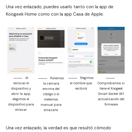
Una vez enlazado, puedes usarlo tanto con la app de
Koogeek Home como con la app Casa de Apple.
Al
Elegimos
Ponemos
reiniciar el
el nombre que
Comprobamos si
la cámara
dispositivo y
recibirá
tiene el Koogeek
encima del
abrir la app,
Smart Socket SK1
código o lo
elegimos el
actualización del
metemos
dispositivo para
firmware
manual para
enlazar
enlazarlo
Una vez enlazado, la verdad es que resultó cómodo