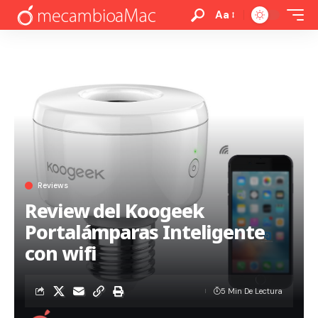
Aa
Reviews
Review del Koogeek
Portalámparas Inteligente
con wifi
5 Min De Lectura