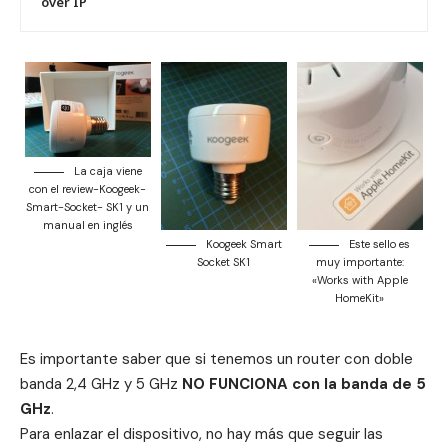
over IP
La caja viene
con el review-Koogeek-
Smart-Socket- SK1 y un
manual en inglés
Koogeek Smart
Este sello es
Socket SK1
muy importante:
«Works with Apple
HomeKit»
Es importante saber que si tenemos un router con doble
banda 2,4 GHz y 5 GHz
NO FUNCIONA con la banda de 5
GHz
.
Para enlazar el dispositivo, no hay más que seguir las