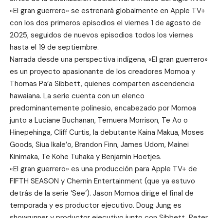
«El gran guerrero» se estrenará globalmente en Apple TV+
con los dos primeros episodios el viernes 1 de agosto de
2025, seguidos de nuevos episodios todos los viernes
hasta el 19 de septiembre.
Narrada desde una perspectiva indígena, «El gran guerrero»
es un proyecto apasionante de los creadores Momoa y
Thomas Pa’a Sibbett, quienes comparten ascendencia
hawaiana. La serie cuenta con un elenco
predominantemente polinesio, encabezado por Momoa
junto a Luciane Buchanan, Temuera Morrison, Te Ao o
Hinepehinga, Cliff Curtis, la debutante Kaina Makua, Moses
Goods, Siua Ikale’o, Brandon Finn, James Udom, Mainei
Kinimaka, Te Kohe Tuhaka y Benjamin Hoetjes.
«El gran guerrero» es una producción para Apple TV+ de
FIFTH SEASON
y
Chernin Entertainment
(que ya estuvo
detrás de la serie ‘
See
‘). Jason Momoa dirige el final de
temporada y es productor ejecutivo. Doug Jung es
showrunner y productor ejecutivo junto con Sibbett, Peter