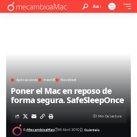
Aa
Aplicaciones
macOS
Novedad
Poner el Mac en reposo de
forma segura. SafeSleepOnce
1 Min De Lectura
By
MecambioaMac
16 Abril 2010