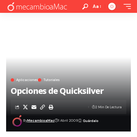
Aa
Aplicaciones
Tutoriales
Opciones de Quicksilver
2 Min De Lectura
By
MecambioaMac
1 Abril 2009