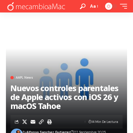
Aa
AAPL News
Nuevos controles parentales
de Apple activos con iOS 26 y
macOS Tahoe
14 Min De Lectura
By
Alfonso Sanchez Gutierrez
22 Septiembre 2025