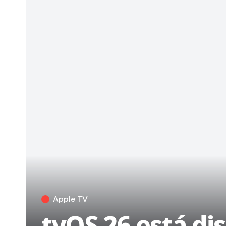
Apple TV
tvOS 26 está di