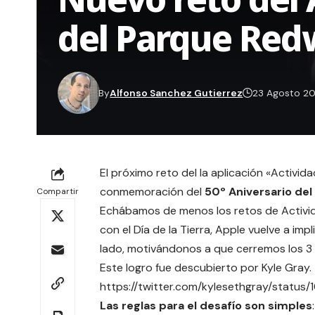
del Parque Re
By
Alfonso Sanchez Gutierrez
23 Agosto 20
El próximo reto del la aplicación «Activi
conmemoración del
50º Aniversario de
Compartir
Echábamos de menos los retos de Activida
con el
Día de la Tierra
, Apple vuelve a imp
lado, motivándonos a que
cerremos los 3 
Este logro fue descubierto por Kyle Gray.
https://twitter.com/kylesethgray/statu
Las reglas para el desafío son simples