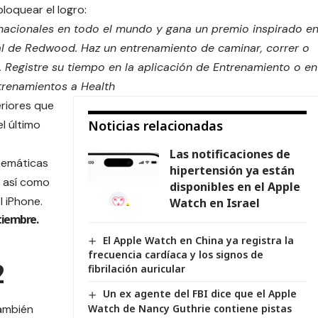
oquear el logro:
 nacionales en todo el mundo y gana un premio inspirado e
nal de Redwood.
Haz un entrenamiento de caminar, correr o
.
Registre su tiempo en la aplicación de Entrenamiento o en
trenamientos a Health
eriores que
l último
Noticias relacionadas
Las notificaciones de
temáticas
hipertensión ya están
 así como
disponibles en el Apple
l iPhone.
Watch en Israel
ptiembre.
e
El Apple Watch en China ya registra la
frecuencia cardíaca y los signos de
2
fibrilación auricular
Un ex agente del FBI dice que el Apple
también
Watch de Nancy Guthrie contiene pistas