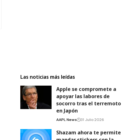
Las noticias más leídas
Apple se compromete a
apoyar las labores de
socorro tras el terremoto
en Japón
AAPL News
31 Julio 2026
Shazam ahora te permite
mandar stickers con la