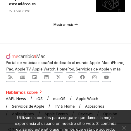
este miércoles
27 Abril 2026
Mostrar más
Portal de noticias español dedicado al mundo Apple: Mac, iPhone,
iPad, Apple TV, Apple Watch, HomePod, Servicios de Apple y más.
Hablamos sobre
AAPL News
iOS
macOS
Apple Watch
Servicios de Apple
TV & Home
Accesorios
Aplicaciones
Apple Events
Reviews
Opinión
Utilizamos cookies para asegurar que damos la mejor
experiencia al usuario en nuestro sitio web. Si continúa
utilizando este sitio asumiremos que está de acuerdo.
© 2008 mecambioaMac – Todo Apple y más | Design by
UNXON