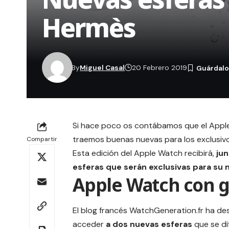
Hermès
By
Miguel Casal
20 Febrero 2019
Si hace poco os contábamos que el Appl
traemos buenas nuevas para los exclusiv
Compartir
Esta edición del Apple Watch recibirá,
jun
esferas que serán exclusivas para su 
Apple Watch con gr
El blog francés
WatchGeneration.fr
ha des
acceder
a dos nuevas esferas
que se di