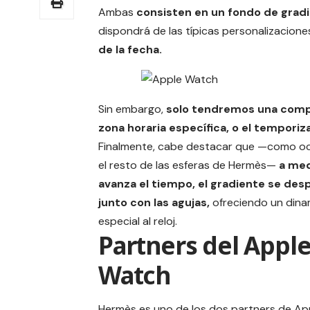
Ambas
consisten en un fondo de gradie
dispondrá de las típicas personalizacio
de la fecha.
Sin embargo,
solo tendremos una compli
zona horaria específica, o el temporiz
Finalmente, cabe destacar que —como o
el resto de las esferas de Hermès—
a me
avanza el tiempo, el gradiente se des
junto con las agujas,
ofreciendo un din
especial al reloj.
Partners del Appl
Watch
Hermès es uno de los dos partners de Ap