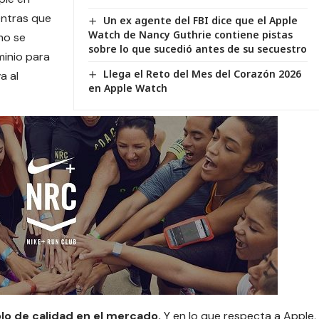
entras que
Un ex agente del FBI dice que el Apple
Watch de Nancy Guthrie contiene pistas
mo se
sobre lo que sucedió antes de su secuestro
minio para
Llega el Reto del Mes del Corazón 2026
a al
en Apple Watch
o de calidad en el mercado.
Y en lo que respecta a Apple,