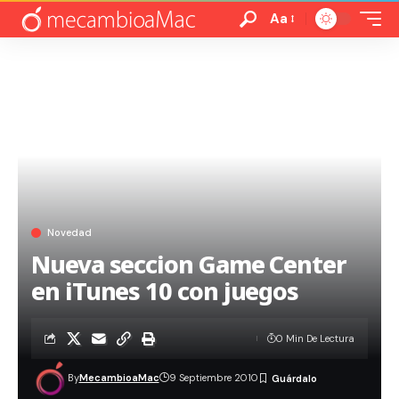
Aa
Novedad
Nueva seccion Game Center
en iTunes 10 con juegos
0 Min De Lectura
By
MecambioaMac
9 Septiembre 2010