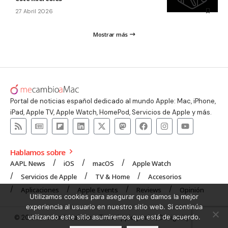
27 Abril 2026
Mostrar más
Portal de noticias español dedicado al mundo Apple: Mac, iPhone,
iPad, Apple TV, Apple Watch, HomePod, Servicios de Apple y más.
Hablamos sobre
AAPL News
iOS
macOS
Apple Watch
Servicios de Apple
TV & Home
Accesorios
Aplicaciones
Apple Events
Reviews
Opinión
Utilizamos cookies para asegurar que damos la mejor
experiencia al usuario en nuestro sitio web. Si continúa
utilizando este sitio asumiremos que está de acuerdo.
© 2008 mecambioaMac – Todo Apple y más | Design by
UNXON