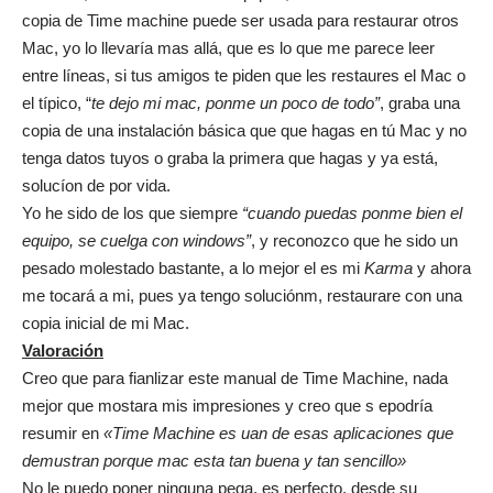
copia de Time machine puede ser usada para restaurar otros
Mac, yo lo llevaría mas allá, que es lo que me parece leer
entre líneas, si tus amigos te piden que les restaures el Mac o
el típico, “
te dejo mi mac, ponme un poco de todo”
, graba una
copia de una instalación básica que que hagas en tú Mac y no
tenga datos tuyos o graba la primera que hagas y ya está,
solucíon de por vida.
Yo he sido de los que siempre
“cuando puedas ponme bien el
equipo, se cuelga con windows”
, y reconozco que he sido un
pesado molestado bastante, a lo mejor el es mi
Karma
y ahora
me tocará a mi, pues ya tengo soluciónm, restaurare con una
copia inicial de mi Mac.
Valoración
Creo que para fianlizar este manual de Time Machine, nada
mejor que mostara mis impresiones y creo que s epodría
resumir en
«Time Machine es uan de esas aplicaciones que
demustran porque mac esta tan buena y tan sencillo»
No le puedo poner ninguna pega, es perfecto, desde su