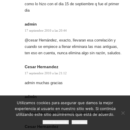
como lo hizo con el dia 15 de septiembre q fue el primer
dia
admin
17 septiembre 2010 a las 20:44
@cesar Hernández, exacto, llevaran esa correlación y
cuando se empiece a llenar eliminara las mas antiguas,
ten eso en cuenta, nunca elimina algo sin razón, saludos.
Cesar Hernandez
17 septiembre 2010 a las 21:12
admin muchas gracias
admin
Utilizamos cookies para asegurar que damos la mejor
17 septiembre 2010 a las 21:22
experiencia al usuario en nuestro sitio web. Si continúa
@Cesar Hernandez, gracias a tu por seguir el Blog
utilizando este sitio asumiremos que está de acuerdo.
Estoy de acuerdo
Leer más
Cesar Hernandez