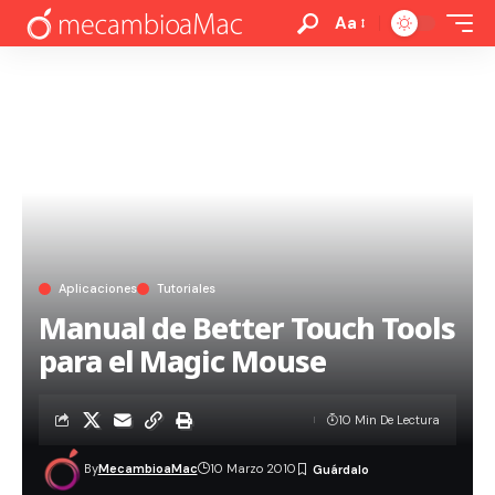
Aa
Aplicaciones
Tutoriales
Manual de Better Touch Tools
para el Magic Mouse
10 Min De Lectura
By
MecambioaMac
10 Marzo 2010