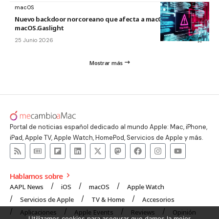
macOS
Nuevo backdoor norcoreano que afecta a macOS:
macOS.Gaslight
25 Junio 2026
Mostrar más
Portal de noticias español dedicado al mundo Apple: Mac, iPhone,
iPad, Apple TV, Apple Watch, HomePod, Servicios de Apple y más.
Hablamos sobre
AAPL News
iOS
macOS
Apple Watch
Servicios de Apple
TV & Home
Accesorios
Aplicaciones
Apple Events
Reviews
Opinión
Utilizamos cookies para asegurar que damos la mejor