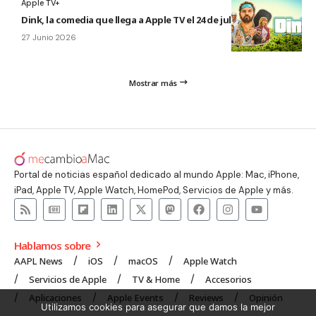
Apple TV+
Dink, la comedia que llega a Apple TV el 24 de julio
27 Junio 2026
Mostrar más
Portal de noticias español dedicado al mundo Apple: Mac, iPhone,
iPad, Apple TV, Apple Watch, HomePod, Servicios de Apple y más.
Hablamos sobre
AAPL News
iOS
macOS
Apple Watch
Servicios de Apple
TV & Home
Accesorios
Aplicaciones
Apple Events
Reviews
Opinión
Utilizamos cookies para asegurar que damos la mejor