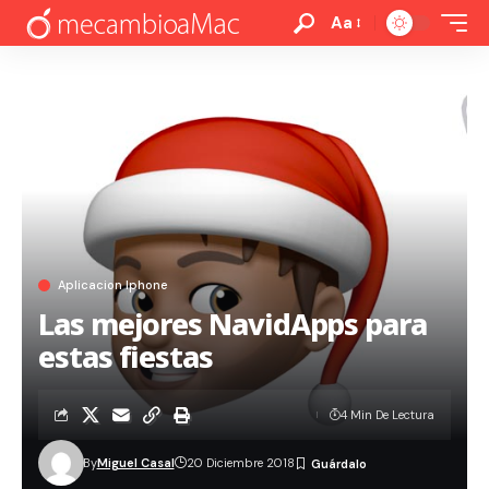
Aa
Aplicacion Iphone
Las mejores NavidApps para
estas fiestas
4 Min De Lectura
By
Miguel Casal
20 Diciembre 2018