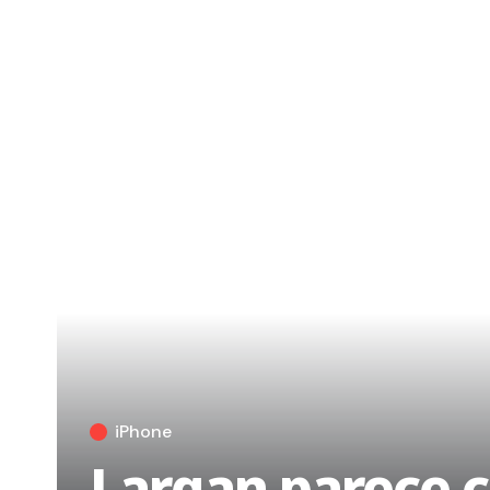
iPhone
Largan parece c