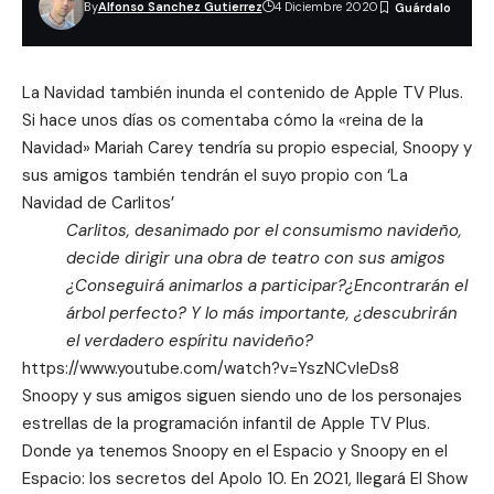
By
Alfonso Sanchez Gutierrez
4 Diciembre 2020
La Navidad también inunda el contenido de Apple TV Plus.
Si hace unos días os comentaba cómo la «reina de la
Navidad»
Mariah Carey
tendría su propio especial, Snoopy y
sus amigos también tendrán el suyo propio con ‘La
Navidad de Carlitos’
Carlitos, desanimado por el consumismo navideño,
decide dirigir una obra de teatro con sus amigos
¿Conseguirá animarlos a participar?¿Encontrarán el
árbol perfecto? Y lo más importante, ¿descubrirán
el verdadero espíritu navideño?
https://www.youtube.com/watch?v=YszNCvleDs8
Snoopy y sus amigos siguen siendo uno de los personajes
estrellas de la programación infantil de Apple TV Plus.
Donde ya tenemos
Snoopy en el Espacio
y
Snoopy en el
Espacio: los secretos del Apolo 10
. En 2021, llegará
El Show