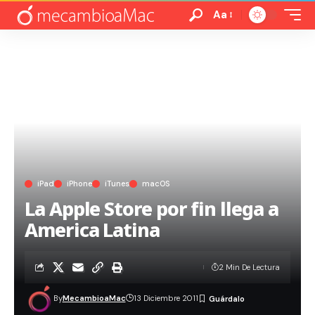
Aa
iPad
iPhone
iTunes
macOS
La Apple Store por fin llega a
America Latina
2 Min De Lectura
By
MecambioaMac
13 Diciembre 2011