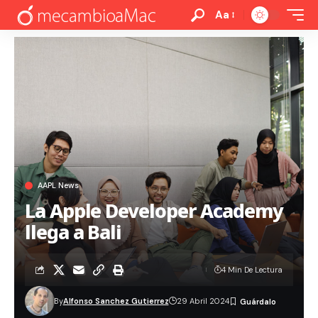
Aa
AAPL News
La Apple Developer Academy
llega a Bali
4 Min De Lectura
By
Alfonso Sanchez Gutierrez
29 Abril 2024