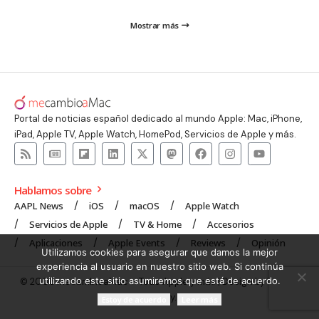
Mostrar más
Portal de noticias español dedicado al mundo Apple: Mac, iPhone,
iPad, Apple TV, Apple Watch, HomePod, Servicios de Apple y más.
Hablamos sobre
AAPL News
iOS
macOS
Apple Watch
Servicios de Apple
TV & Home
Accesorios
Aplicaciones
Apple Events
Reviews
Opinión
Utilizamos cookies para asegurar que damos la mejor
experiencia al usuario en nuestro sitio web. Si continúa
utilizando este sitio asumiremos que está de acuerdo.
© 2008 mecambioaMac – Todo Apple y más | Design by
UNXON
Agency
.
Estoy de acuerdo
Leer más