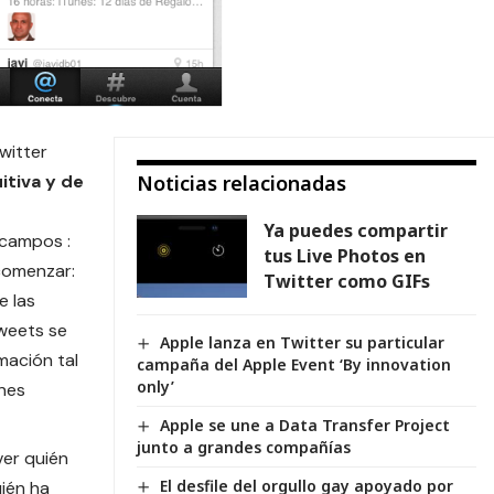
witter
itiva y de
Noticias relacionadas
Ya puedes compartir
 campos :
tus Live Photos en
comenzar:
Twitter como GIFs
e las
Tweets se
Apple lanza en Twitter su particular
mación tal
campaña del Apple Event ‘By innovation
only’
nes
Apple se une a Data Transfer Project
junto a grandes compañías
ver quién
El desfile del orgullo gay apoyado por
uién ha