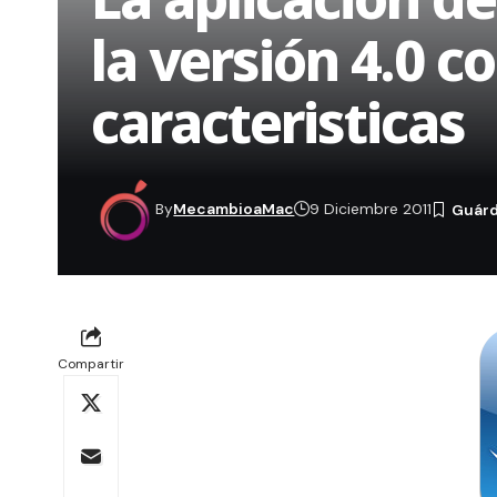
la versión 4.0 
caracteristicas
By
MecambioaMac
9 Diciembre 2011
Compartir