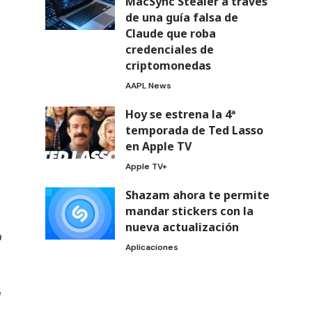
MacSync Stealer a través
de una guía falsa de
Claude que roba
credenciales de
criptomonedas
AAPL News
Hoy se estrena la 4ª
temporada de Ted Lasso
en Apple TV
Apple TV+
Shazam ahora te permite
mandar stickers con la
nueva actualización
a
Aplicaciones
e