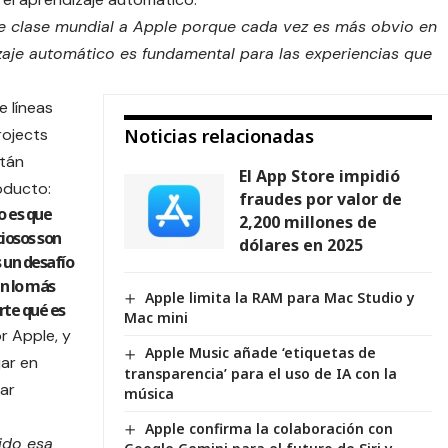
de clase mundial a Apple porque cada vez es más obvio en
zaje automático es fundamental para las experiencias que
e líneas
rojects
Noticias relacionadas
tán
El App Store impidió
roducto
:
fraudes por valor de
o es que
2,200 millones de
iosos son
dólares en 2025
s un desafío
en lo más
Apple limita la RAM para Mac Studio y
rte qué es
Mac mini
r Apple, y
Apple Music añade ‘etiquetas de
jar en
transparencia’ para el uso de IA con la
ar
música
Apple confirma la colaboración con
ido esa