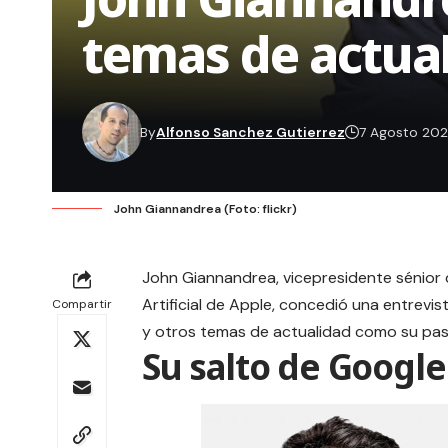
temas de actua
By
Alfonso Sanchez Gutierrez
7 Agosto 20
John Giannandrea (Foto: flickr)
John Giannandrea, vicepresidente sénior 
Artificial de Apple, concedió una entrevi
Compartir
y otros temas de actualidad como su pas
Su salto de Google