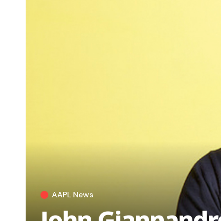
AAPL News
John Giannandre