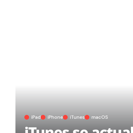
iPad
iPhone
iTunes
macOS
iTunes se actual