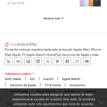
18 Julio 2026
Mostrar más
Portal de noticias español dedicado al mundo Apple: Mac, iPhone,
iPad, Apple TV, Apple Watch, HomePod, Servicios de Apple y más.
Hablamos sobre
AAPL News
iOS
macOS
Apple Watch
Servicios de Apple
TV & Home
Accesorios
Aplicaciones
Apple Events
Reviews
Opinión
Utilizamos cookies para asegurar que damos la mejor
experiencia al usuario en nuestro sitio web. Si continúa
utilizando este sitio asumiremos que está de acuerdo.
© 2008 mecambioaMac – Todo Apple y más | Design by
UNXON