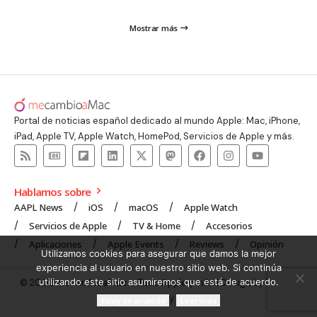
Mostrar más
Portal de noticias español dedicado al mundo Apple: Mac, iPhone,
iPad, Apple TV, Apple Watch, HomePod, Servicios de Apple y más.
Hablamos sobre
AAPL News
iOS
macOS
Apple Watch
Servicios de Apple
TV & Home
Accesorios
Aplicaciones
Apple Events
Reviews
Opinión
Utilizamos cookies para asegurar que damos la mejor
experiencia al usuario en nuestro sitio web. Si continúa
utilizando este sitio asumiremos que está de acuerdo.
© 2008 mecambioaMac – Todo Apple y más | Design by
UNXON
Agency
.
Estoy de acuerdo
Leer más