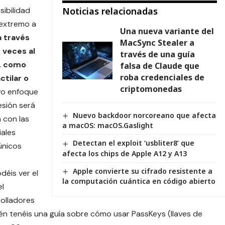
sibilidad
Noticias relacionadas
 extremo a
Una nueva variante del
a través
MacSync Stealer a
 veces al
través de una guía
s, como
falsa de Claude que
roba credenciales de
ctilar o
criptomonedas
vo enfoque
sesión será
Nuevo backdoor norcoreano que afecta
 con las
a macOS: macOS.Gaslight
iales
Detectan el exploit ‘usbliter8’ que
únicos
afecta los chips de Apple A12 y A13
Apple convierte su cifrado resistente a
déis ver el
la computación cuántica en código abierto
el
olladores
én tenéis una guía sobre cómo usar PassKeys (llaves de