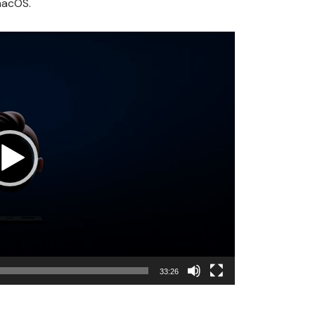
acOS
.
33:26