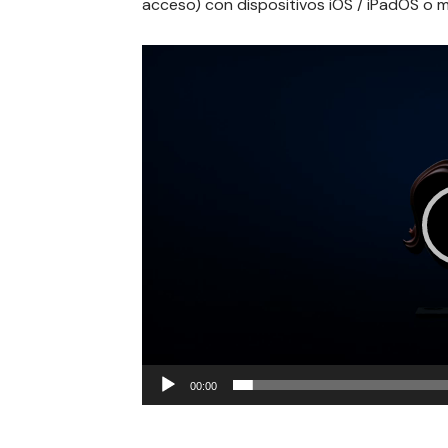
acceso) con dispositivos
iOS / iPadOS
o
m
Reproductor
de
vídeo
00:00