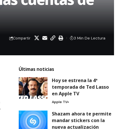
3 Min De Lectura
Compartir
Últimas noticias
Hoy se estrena la 4ª
temporada de Ted Lasso
en Apple TV
n
Apple TV+
r
Shazam ahora te permite
mandar stickers con la
nueva actualización