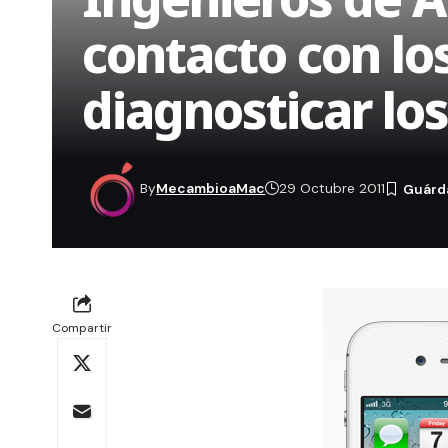
contacto con lo
diagnosticar lo
By
MecambioaMac
29 Octubre 2011
Compartir