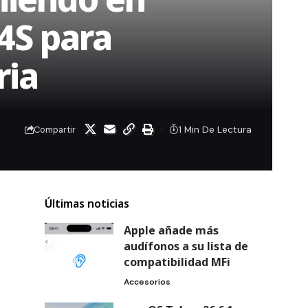
4S para
ria
1 Min De Lectura
Compartir
Últimas noticias
Apple añade más
audífonos a su lista de
compatibilidad MFi
Accesorios