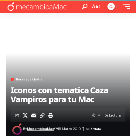
Aa
Recursos Gratis
Iconos con tematica Caza
Vampiros para tu Mac
1 Min De Lectura
By
MecambioaMac
15 Marzo 2010