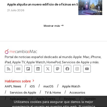
Apple alquila un nuevo edificio de oficinas en Sunnyvale
21 Julio 2026
Mostrar más
Portal de noticias español dedicado al mundo Apple: Mac, iPhone,
iPad, Apple TV, Apple Watch, HomePod, Servicios de Apple y más.
Hablamos sobre
AAPL News
iOS
macOS
Apple Watch
Servicios de Apple
TV & Home
Accesorios
Aplicaciones
Apple Events
Reviews
Opinión
Utilizamos cookies para asegurar que damos la mejor
experiencia al usuario en nuestro sitio web. Si continúa