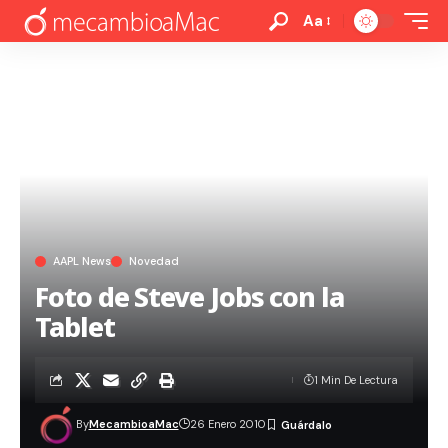
Aa
AAPL News
Novedad
Foto de Steve Jobs con la
Tablet
1 Min De Lectura
By
MecambioaMac
26 Enero 2010