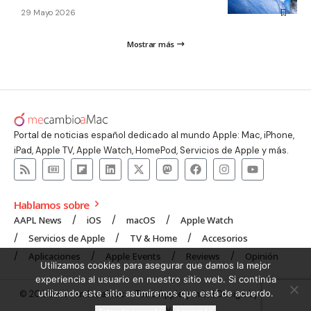
29 Mayo 2026
Mostrar más
Portal de noticias español dedicado al mundo Apple: Mac, iPhone,
iPad, Apple TV, Apple Watch, HomePod, Servicios de Apple y más.
Hablamos sobre
AAPL News
iOS
macOS
Apple Watch
Servicios de Apple
TV & Home
Accesorios
Aplicaciones
Apple Events
Reviews
Opinión
Utilizamos cookies para asegurar que damos la mejor
experiencia al usuario en nuestro sitio web. Si continúa
utilizando este sitio asumiremos que está de acuerdo.
© 2008 mecambioaMac – Todo Apple y más | Design by
UNXON
Agency
.