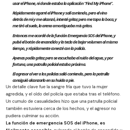
usar el iPhone, ni donde estaba la aplicación “Find My iPhone”.
Rápidamente agarré el iPhone y salí corriendo, pero el vino
detrás de mi y me alcanzó, intenté gritar, pero me tapo la boca, y
me tiró al suelo, la arena amortiguaba mis gritos.
Entonces me acordé de la función Emergencia SOS del iPhone, y
pulsé el botón de encendido y la tecla de bajar volumen al mismo
tiempo, y rápidamente conecté con la policía.
Apenas podía gritar, pero se escuchaba el ruido del agua, y por
fortuna, una patrulla policial estaba próxima.
El agresor al ver a los policías salió corriendo, pero la patrulla
consiguió alcanzarlo en su huida a pie.
Un detalle clave fue la sangre fría que tuvo la mujer
agredida, y el oído del policía que estaba tras el teléfono.
Un cumulo de casualidades hizo que una patrulla policial
también estuviera cerca de los hechos, y el agresor no
pudiera culminar su acción.
La función de emergencia SOS del iPhone, es