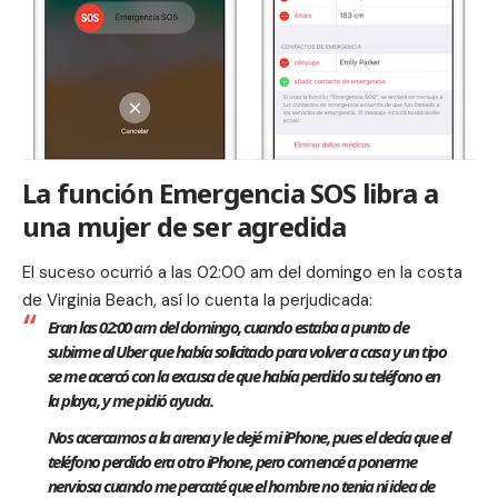
La función Emergencia SOS libra a
una mujer de ser agredida
El suceso ocurrió a las 02:00 am del domingo en la costa
de Virginia Beach, así lo cuenta la perjudicada:
Eran las 02:00 am del domingo, cuando estaba a punto de
subirme al Uber que había solicitado para volver a casa y un tipo
se me acercó con la excusa de que había perdido su teléfono en
la playa, y me pidió ayuda.
Nos acercamos a la arena y le dejé mi iPhone, pues el decía que el
teléfono perdido era otro iPhone, pero comencé a ponerme
nerviosa cuando me percaté que el hombre no tenia ni idea de