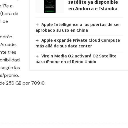
satélite ya disponible
 17e a
en Andorra e Islandia
 (hora de
1 de
Apple Intelligence a las puertas de ser
aprobado su uso en China
podrán
Apple expande Private Cloud Compute
 Arcade,
más allá de sus data center
nte tres
Virgin Media O2 activará O2 Satellite
onibilidad
para iPhone en el Reino Unido
 según las
es/promo
.
 de 256 GB por 709 €.