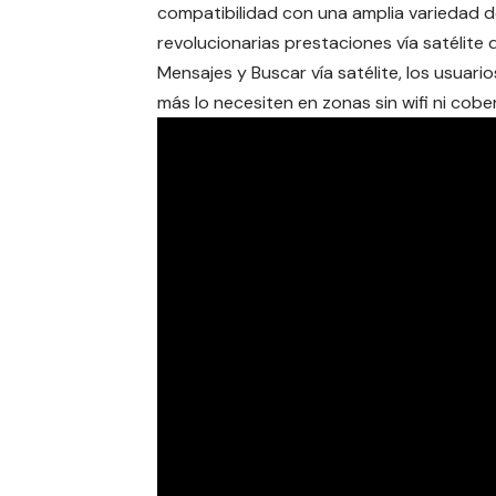
compatibilidad con una amplia variedad d
revolucionarias prestaciones vía satélit
Mensajes y Buscar vía satélite, los usua
más lo necesiten en zonas sin wifi ni cober