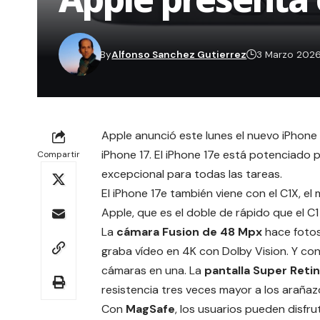
By
Alfonso Sanchez Gutierrez
3 Marzo 202
Apple anunció este lunes el nuevo iPhone
iPhone 17. El iPhone 17e está potenciado 
Compartir
excepcional para todas las tareas.
El iPhone 17e también viene con el
C1X
, e
Apple, que es el doble de rápido que el C1
La
cámara Fusion de 48 Mpx
hace fotos
graba vídeo en 4K con Dolby Vision. Y con
cámaras en una. La
pantalla Super Reti
resistencia tres veces mayor a los arañazo
Con
MagSafe
, los usuarios pueden disfru