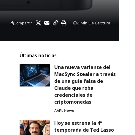
3 Min De Lectura
Compartir
Últimas noticias
l
Una nueva variante del
MacSync Stealer a través
de una guía falsa de
Claude que roba
credenciales de
criptomonedas
AAPL News
Hoy se estrena la 4ª
temporada de Ted Lasso