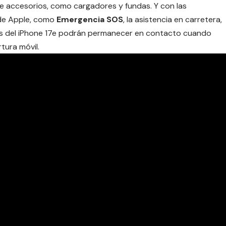
e accesorios, como cargadores y fundas. Y con las
e de Apple, como
Emergencia SOS
, la asistencia en carretera,
rios del iPhone 17e podrán permanecer en contacto cuando
tura móvil.