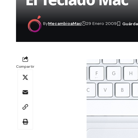
By
MecambioaMac
29 Enero 2009
Compartir