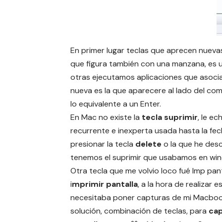
En primer lugar teclas que aprecen nuevas
que figura también con una manzana, es u
otras ejecutamos aplicaciones que asocia
nueva es la que aparecere al lado del com
lo equivalente a un Enter.
En Mac no existe la
tecla suprimir
, le e
recurrente e inexperta usada hasta la fech
presionar la tecla
delete
o la que he desc
tenemos el suprimir que usabamos en wi
Otra tecla que me volvio loco fué Imp pant
i
mprimir pantalla
, a la hora de realizar e
necesitaba poner capturas de mi Macbook
solución, combinación de teclas, para
cap