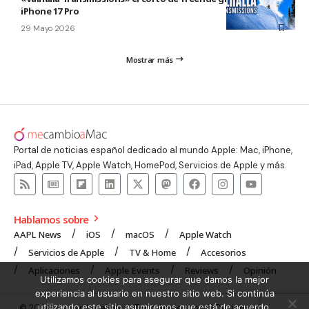
iPhone 17 Pro
29 Mayo 2026
Mostrar más
Portal de noticias español dedicado al mundo Apple: Mac, iPhone,
iPad, Apple TV, Apple Watch, HomePod, Servicios de Apple y más.
Hablamos sobre
AAPL News
iOS
macOS
Apple Watch
Servicios de Apple
TV & Home
Accesorios
Aplicaciones
Apple Events
Reviews
Opinión
Utilizamos cookies para asegurar que damos la mejor
experiencia al usuario en nuestro sitio web. Si continúa
utilizando este sitio asumiremos que está de acuerdo.
© 2008 mecambioaMac – Todo Apple y más | Design by
UNXON