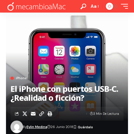
Aa
iPhone
El iPhone con puertos USB-C.
¿Realidad o ficción?
3 Min De Lectura
By
Eylin Medina
26 Junio 2018