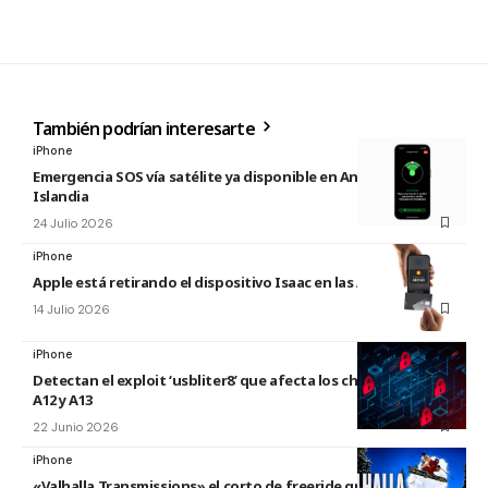
También podrían interesarte
iPhone
Emergencia SOS vía satélite ya disponible en Andorra e
Islandia
24 Julio 2026
iPhone
Apple está retirando el dispositivo Isaac en las Apple Store
14 Julio 2026
iPhone
Detectan el exploit ‘usbliter8’ que afecta los chips de Apple
A12 y A13
22 Junio 2026
iPhone
«Valhalla Transmissions» el corto de freeride grabado con el