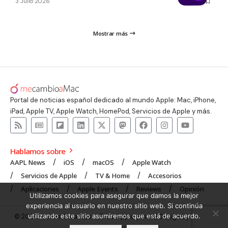
3 Julio 2026
Mostrar más
Portal de noticias español dedicado al mundo Apple: Mac, iPhone,
iPad, Apple TV, Apple Watch, HomePod, Servicios de Apple y más.
Hablamos sobre
AAPL News
iOS
macOS
Apple Watch
Servicios de Apple
TV & Home
Accesorios
Aplicaciones
Apple Events
Reviews
Opinión
Utilizamos cookies para asegurar que damos la mejor
experiencia al usuario en nuestro sitio web. Si continúa
utilizando este sitio asumiremos que está de acuerdo.
© 2008 mecambioaMac – Todo Apple y más | Design by
UNXON
Agency
.