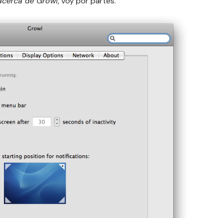
 acerca de Growl
, voy por partes.