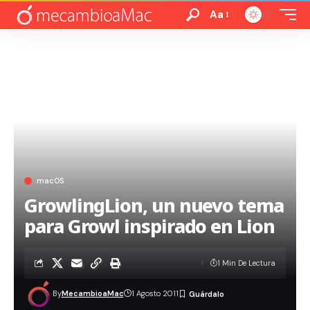
Aa
macOS
GrowlingLion, un nuevo tema
para Growl inspirado en Lion
1 Min De Lectura
By
MecambioaMac
1 Agosto 2011