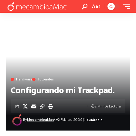
Aa
Hardware
Tutoriales
Configurando mi Trackpad.
2 Min De Lectura
By
MecambioaMac
2 Febrero 2009