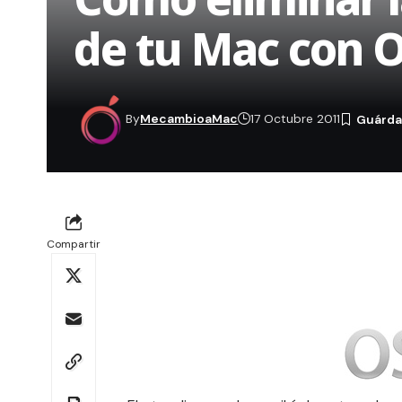
de tu Mac con O
By
MecambioaMac
17 Octubre 2011
Compartir